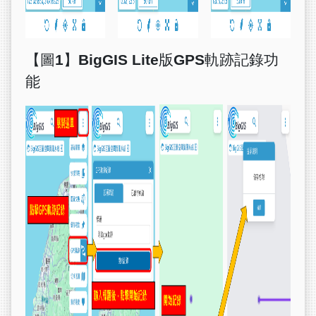
【圖1】
BigGIS Lite
版
GPS
軌跡記錄功
能