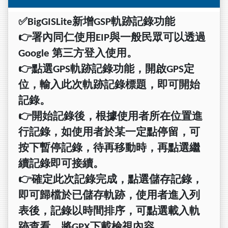
✅BigGISLite
新增
GSP
軌跡記錄功能
👉
署內同仁使用
EIP
與一般民眾可以透過
Google
第三方登入使用。
👉
點選
GPS
軌跡記錄功能，開啟
GPS
定
位，輸入此次軌跡記錄標題，即可開始
記錄。
👉
開始記錄後，根據使用者所在位置進
行記錄，如使用者於某一定點停留，可
按下暫停記錄，待再移動時，再點選繼
續記錄即可接續。
👉
確定此次記錄完成，點選儲存記錄，
即可歸檔於已儲存軌跡，使用者進入列
表後，記錄以時間排序，可點選載入軌
跡查看，將
GPX
下載檢視內容。