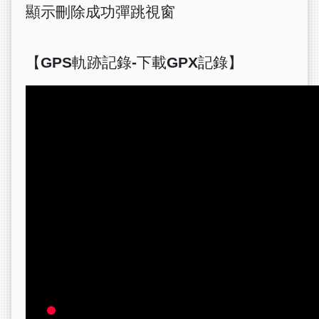
顯示刪除成功彈跳視窗
【GPS軌跡記錄-下載GPX記錄】