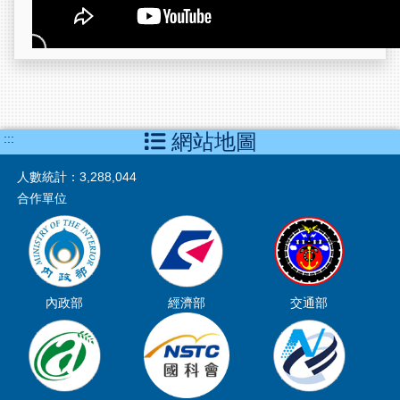
網站地圖
:::
人數統計：
3,288,044
合作單位
內政部
經濟部
交通部