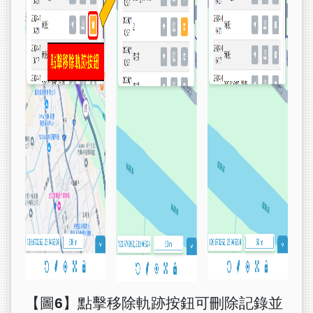
【圖6】點擊移除軌跡按鈕可刪除記錄並