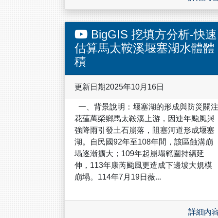
BigGIS 挖填方分析-快速
估算馬太鞍溪堰塞湖水體體
積
更新日期2025年10月16日
一、背景說明：堰塞湖的形成與防災關
花蓮萬榮鄉馬太鞍溪上游，因連年颱風與
強降雨引發土石崩落，阻塞河道形成堰塞
湖。自民國92年至108年間，該區蝕溝崩
塌逐漸擴大；109年起崩塌範圍持續延
伸，113年康芮颱風更造成下邊坡大規模
崩塌。114年7月19日薇...
詳細內