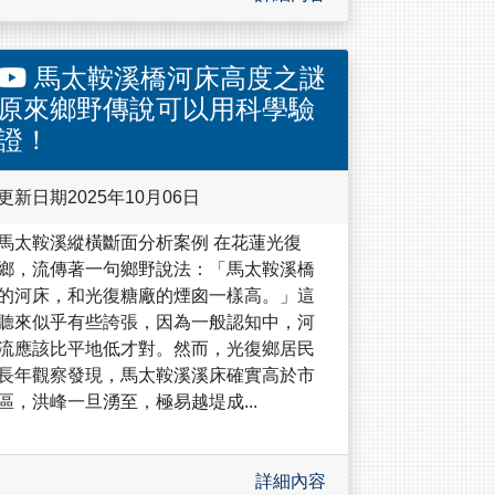
馬太鞍溪橋河床高度之謎
原來鄉野傳說可以用科學驗
證！
更新日期2025年10月06日
馬太鞍溪縱橫斷面分析案例 在花蓮光復
鄉，流傳著一句鄉野說法：「馬太鞍溪橋
的河床，和光復糖廠的煙囪一樣高。」這
聽來似乎有些誇張，因為一般認知中，河
流應該比平地低才對。然而，光復鄉居民
長年觀察發現，馬太鞍溪溪床確實高於市
區，洪峰一旦湧至，極易越堤成...
詳細內容