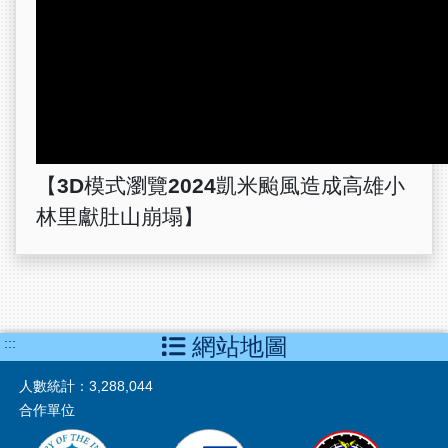
【3D模式瀏覽2024凱米颱風造成高雄小
林里獻肚山崩塌】
網站地圖
:::
人數統計：
3,288,044
合作單位