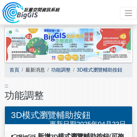
跳到主要內容
Previous
Next
首頁
最新消息
功能調整
3D模式瀏覽輔助按鈕
:::
功能調整
3D模式瀏覽輔助按鈕
更新日期2025年04月23日
👉BigGIS
新增
3D
模式瀏覽輔助按鈕
(
可拖