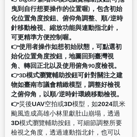
曳到自行想要操作的位置喔
)
，包含初始
化位置角度按鈕、俯仰角調整、順
/
逆時
針移動檢視、縮放功能與連動指北針，
可更精準方便控制喔。
👉
使用者操作如想初始狀態，可點選初
始化位置角度按鈕，地圖回到臺灣視
角、轉回正北以及使用俯角
90
度檢視。
👉3D
模式瀏覽輔助按鈕可針對關注之建
物如臺南市議會精緻模型，調整好檢視
之俯仰角，以順
/
逆時針環繞移動檢視。
👉
災後
UAV
空拍或
3D
模型，如
2024
凱米
颱風造成高雄小林里獻肚山崩塌，透過
3D
模式瀏覽輔助按鈕，可細節調整所要
檢視之角度，透過連動指北針，也可以