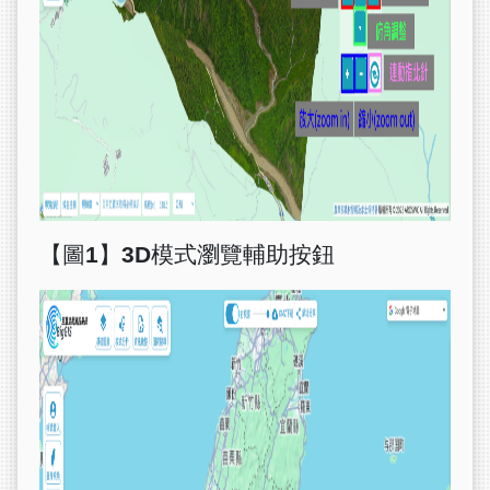
【圖
1
】
3D
模式瀏覽輔助按鈕