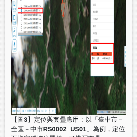
【圖3】定位與套疊應用：以「臺中市－
全區－中市RS0002_US01」為例，定位