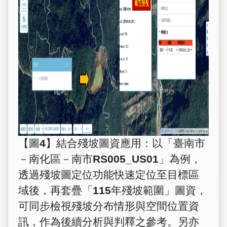
【圖4】結合殘坡圖資應用：以「臺南市
－南化區－南市RS005_US01」為例，
透過殘坡圖定位功能快速定位至目標區
域後，再套疊「115年殘坡範圍」圖資，
可同步檢視殘坡分布情形與空間位置資
訊，作為後續分析與判釋之參考。另亦