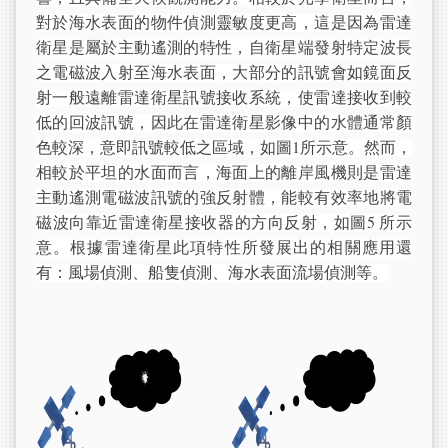
對於海水表面的物件偵測靈敏度更高，這是因為雷達
衛星是屬於主動遙測的特性，自衛星端發射特定波長
之電磁波入射至海水表面，大部分的訊號會如鏡面反
射一般遠離雷達衛星訊號接收系統，使雷達接收到較
低的回波訊號，因此在雷達衛星影像中的水體通常顏
色較深，意即訊號較低之區域，如圖1所示意。然而，
相較於平坦的水面而言，海面上的離岸風機則是雷達
主動遙測電磁波訊號的強反射體，能較有效率地將電
磁波向靠近雷達衛星接收器的方向反射，如圖5 所示
意。根據雷達衛星此項特性所發展出的相關應用還
有：風場偵測、船隻偵測、海水表面流場偵測等。