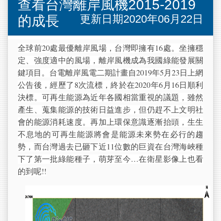
查看台灣離岸風機2015-2019
更新日期2020年06月22日
的成長
全球前20處最優離岸風場，台灣即擁有16處。坐擁穩
定、強度適中的風場，離岸風機成為我國綠能發展關
鍵項目。台電離岸風電二期計畫自2019年5月23日上網
公告後，經歷了8次流標，終於在2020年6月16日順利
決標。可再生能源為近年各國相當重視的議題，雖然
產生、蒐集能源的技術日益進步，但仍趕不上文明社
會的能源消耗速度。再加上環保意識逐漸抬頭，生生
不息地的
可
再生能源將會是能源未來勢在必行的趨
勢，而台灣過去已砸下近11位數的巨資在台灣海峽種
下了第一批綠能種子，萌芽至今…在衛星影像上也看
的到呢!!