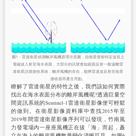
圖5：雷達衛星偵測離岸風機原理示意圖，自衛星發射特定波長之
電磁波入射至海水表面，大部分的訊號會如鏡面反射一般遠離雷
達衛星訊號接收系統；離岸風機的存在，能將雷達波反射至衛星
接收器而產生亮點。
瞭解了雷達衛星的特性之後，我們該如何實際
找出在海水表面分布的離岸風機呢?透過巨量空
間資訊系統的Sentinel-1雷達衛星影像便可輕鬆
的做到。在衛星影像資料庫中查找2015年至
2019年間雷達衛星影像序列可以發現，竹南風
力發電場內一座座風機正在拔「海」而起，矗
立在海上的離岸風機數量變化清晰可見，如圖6