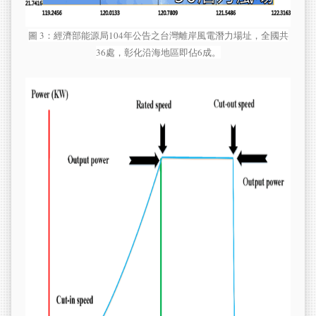
圖 3：經濟部能源局104年公告之台灣離岸風電潛力場址，全國共
36處，彰化沿海地區即佔6成。