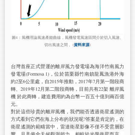
圖4：風機理論風速產能曲線，風機發電風速區間介於切入風速、
資料來源
切出風速之間
。(
)
台灣首座正式營運的離岸風力發電場為海洋竹南風力
發電場(Formosa 1)，位於苗栗縣竹南鎮龍鳳漁港外海
約2至6公里處，自2015年推動，2017年7月第一階段商
轉、2019年12月第二階段商轉，目前共有22架
離岸風
機
於此商轉，建造費用約為台幣一百五十億到兩百億
元。
對於這些珍貴的離岸風機，我們能否透過衛星遙測的
方式看到它們在海上分布的狀況呢?答案是肯定的，在
衛星遙測的範疇當中，雷達衛星影像不僅不受雲層影
響，且具備全天候觀測能力。相較於光學衛星而言，