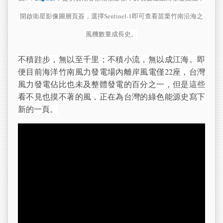
開啟衛星影像圖層頁簽，選擇Sentinel-1即可查看苗栗竹南沿海之
風機數量成長史。
不積跬步，無以至千里；不積小流，無以成江海。即
便目前海洋竹南風力發電場內離岸風電僅22座，台灣
風力發電佔比也未及整體發電的百分之一，但是這些
看不見也摸不著的風，正在為台灣的綠色能源史寫下
新的一頁。