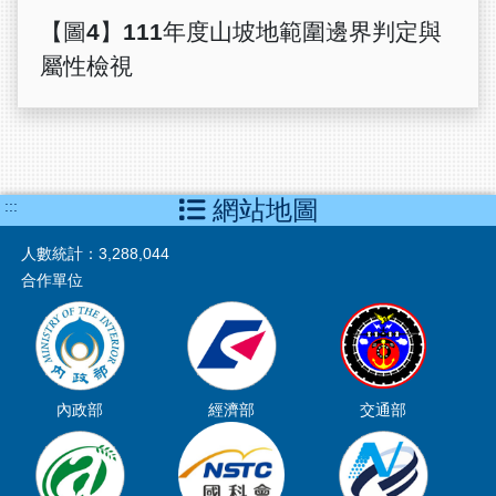
【圖4】111年度山坡地範圍邊界判定與
屬性檢視
網站地圖
:::
人數統計：
3,288,044
合作單位
內政部
經濟部
交通部