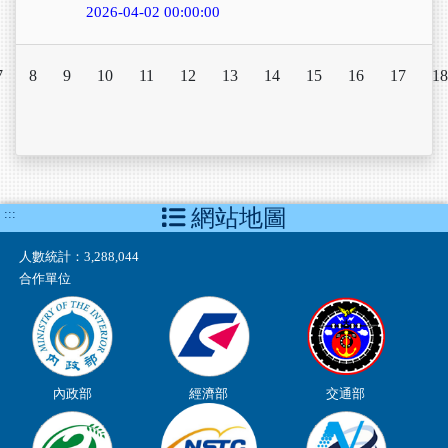
2026-04-02 00:00:00
7
8
9
10
11
12
13
14
15
16
17
18
網站地圖
:::
人數統計：
3,288,044
合作單位
內政部
經濟部
交通部