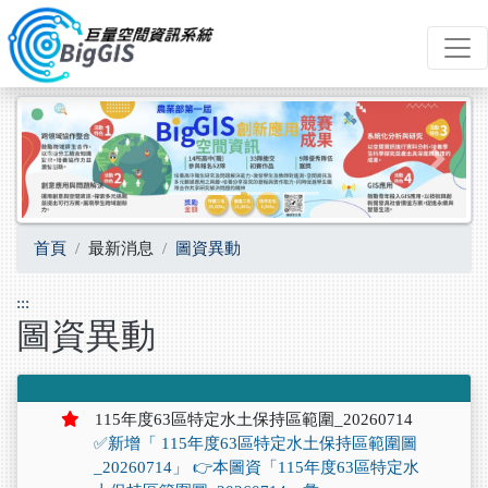
跳到主要內容
Previous
Next
首頁
最新消息
圖資異動
:::
圖資異動
115年度63區特定水土保持區範圍_20260714
✅新增「 115年度63區特定水土保持區範圍圖
_20260714」 👉本圖資「115年度63區特定水