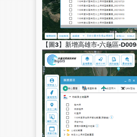
【圖3】新增高雄市-六龜區-D009