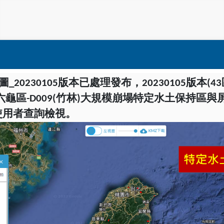
20230105版本
已處理發布，20230105版本(43
區-D009(竹林)大規模崩塌特定水土保持區與屏東
使用者查詢檢視。