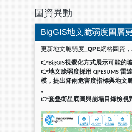
:::
圖資異動
BigGIS地文脆弱度圖層
更新地文脆弱度_QPE網格圖資，
👉BigGIS
視覺化方式展示可能的
👉
地文脆弱度採用
QPESUMS
雷
模，提出降雨危害度指標與地文
。
👉
套疊衛星底圖與崩塌目錄檢視