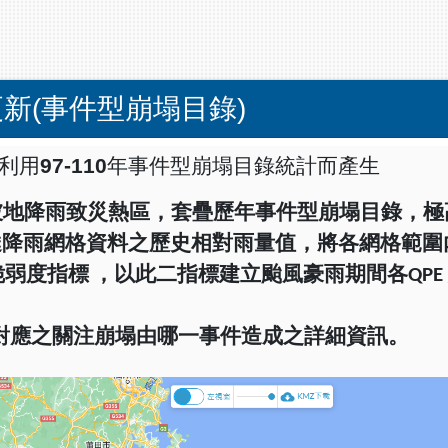
更新(事件型崩塌目錄)
利用97-110年事件型崩塌目錄統計而產生
坡地降雨致災熱區，套疊歷年事件型崩塌目錄，極
達降雨網格資料之歷史相對雨量值，將各網格範圍
脆弱度指標
，以此二指標建立颱風豪雨期間各
QPE
對應之關注崩塌由哪一事件造成之詳細資訊。