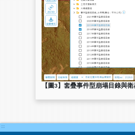
【圖3】套疊事件型崩塌目錄與衛
:::