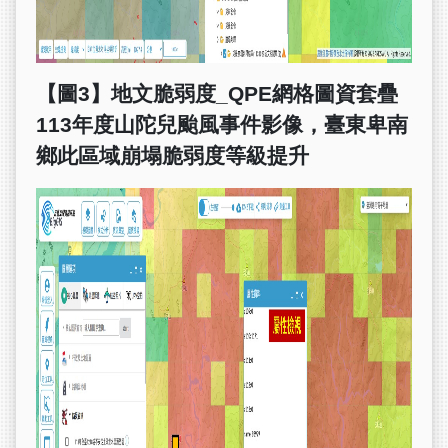
【圖3】地文脆弱度_QPE網格圖資套疊
113年度山陀兒颱風事件影像，臺東卑南
鄉此區域崩塌脆弱度等級提升