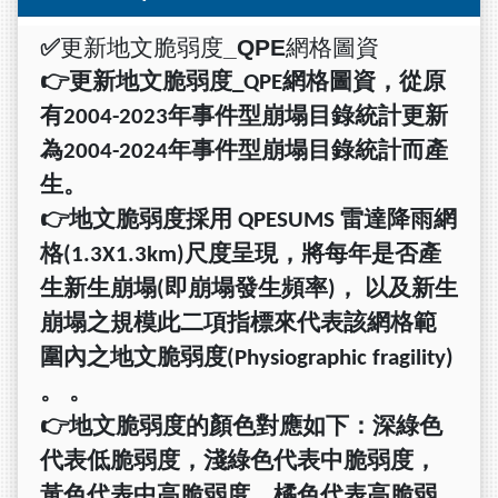
✅
更新地文脆弱度
_QPE
網格圖資
👉
更新地文脆弱度
_QPE
網格圖資，從原
有
2004-2023
年事件型崩塌目錄統計更新
為
2004-2024
年事件型崩塌目錄統計而產
生。
👉
地文脆弱度採用 QPESUMS 雷達降雨網
格(1.3X1.3km)尺度呈現，將每年是否產
生新生崩塌(即崩塌發生頻率)， 以及新生
崩塌之規模此二項指標來代表該網格範
圍內之地文脆弱度(Physiographic fragility)
。 。
👉
地文脆弱度的顏色對應如下：深綠色
代表低脆弱度，淺綠色代表中脆弱度，
黃色代表中高脆弱度，橘色代表高脆弱