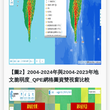
【圖
2
】
2004-2024
年與
2004-2023
年地
文脆弱度
_QPE
網格圖資雙視窗比較