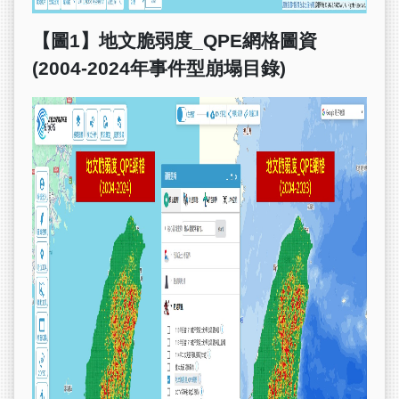
【圖
1
】地文脆弱度
_QPE
網格圖資
(2004-2024
年事件型崩塌目錄
)