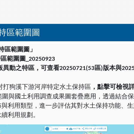
保持區範圍圖
持區範圍圖」
持區範圍圖
_20250923
版異動之特區，可查看
20250721(53
區
)
版本與
202
村打狗溪下游河岸特定水土保持區
，點擊可檢視
範圍與國土利用調查成果圖套疊應用，透過結合
布與利用類型，進一步評估其對水土保持功能、生
永續利用規劃。