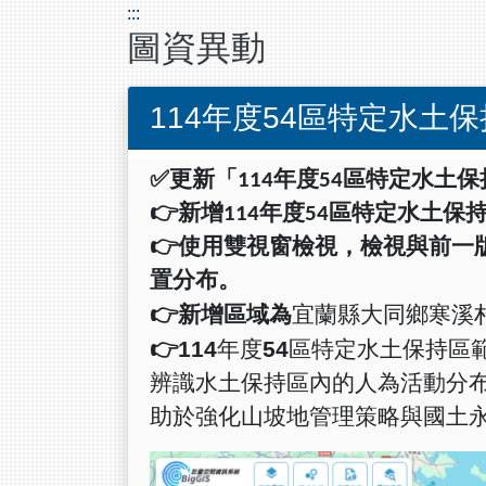
:::
圖資異動
114年度54區特定水土
✅
更新「
114
年度
54
區特定水土保
👉
新增
114
年度
54
區特定水土保
👉
使用雙視窗檢視，檢視與前一
置分布。
宜蘭縣大同鄉寒溪
👉
新增區域為
👉114
年度
54
區特定水土保持區
辨識水土保持區內的人為活動分
助於強化山坡地管理策略與國土