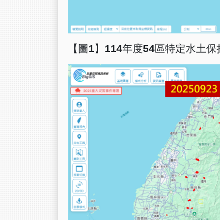
【圖
1
】
114
年度
54
區特定水土保