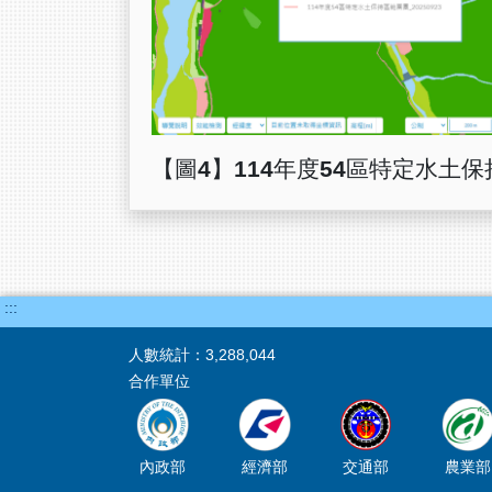
【圖4】114年度54區特定水
:::
人數統計：
3,288,044
合作單位
內政部
經濟部
交通部
農業部