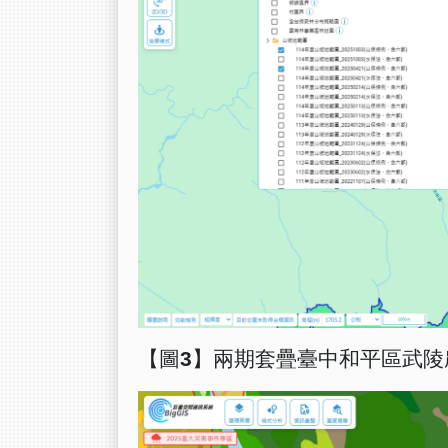
【圖3】兩期套疊臺中和平區武