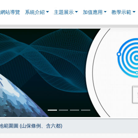
網站導覽
系統介紹
主題展示
加值應用
教學示範
地範圍圖 (山保條例、含六都)