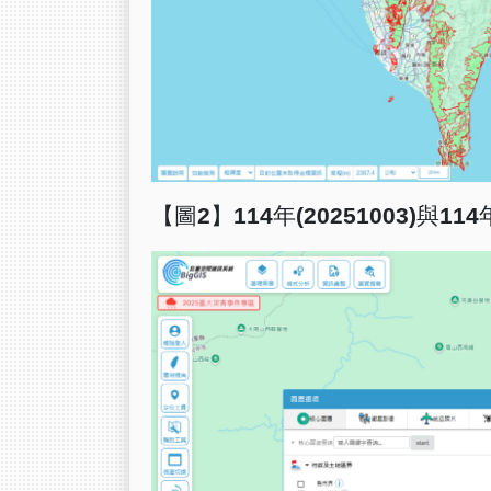
【圖
2
】
114
年
(20251003)
與
114