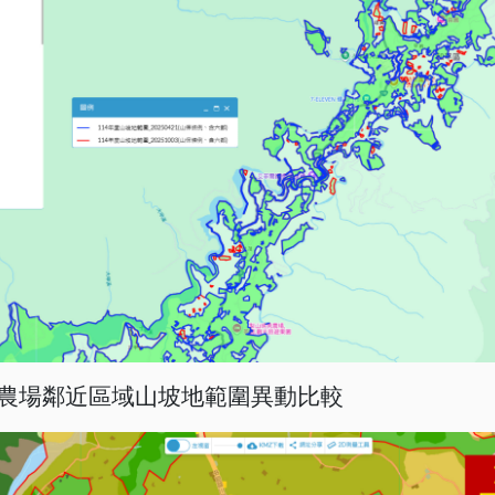
陵農場鄰近區域山坡地範圍異動比較