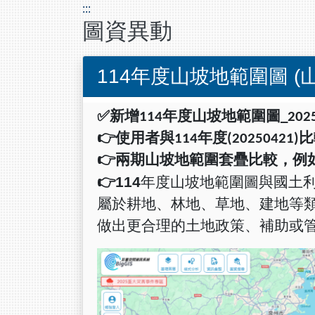
:::
圖資異動
114年度山坡地範圍圖 (
✅
新增
114
年度山坡地範圍圖
_202
👉
使用者與
114
年度
(20250421)
比
👉
兩期山坡地範圍套疊比較，例
👉114
年度山坡地範圍圖與國土
屬於耕地、林地、草地、建地等
做出更合理的土地政策、補助或