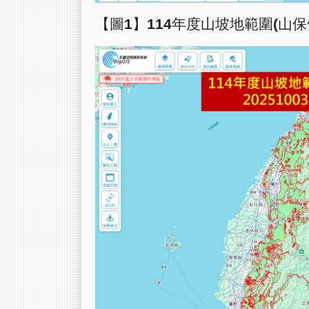
【圖
1
】
114
年度山坡地範圍
(
山保