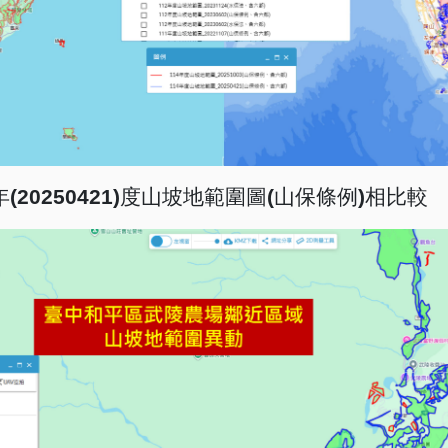
年
(20250421)
度山坡地範圍圖
(
山保條例
)
相比較