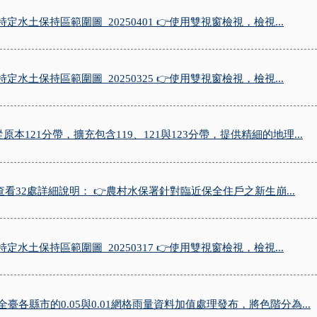
定水土保持區範圍圖_20250401 👉使用雙視窗檢視，檢視...
定水土保持區範圍圖_20250325 👉使用雙視窗檢視，檢視...
121分帶，擴充包含119、121與123分帶，提供精細的地理...
查看32處詳細說明： 👉農村水保署針對臨近保全住戶之新生崩...
定水土保持區範圍圖_20250317 👉使用雙視窗檢視，檢視...
提供全臺各縣市的0.05與0.01網格雨量資料加值處理發布，將色階分為...