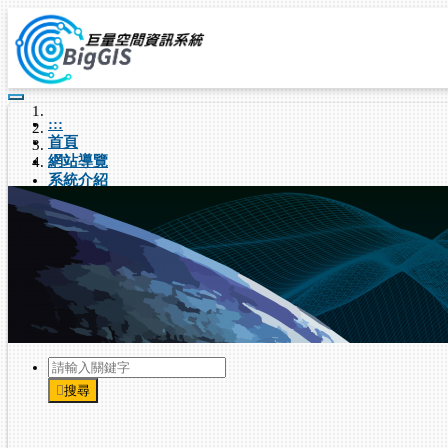
跳到主要內容
:::
首頁
網站導覽
系統介紹
系統簡介
系統架構
榮譽獎項
活動事蹟
學術引用
國際合作
最新
主題展示
主題故事
災害事件
地貌變遷
水土保持
衛星遙測
案例教學
大崩
加值應用
服務介接專區
影像變異分析
頻譜指標分析
應用分析模式
高程
教學示範
基本操作影片
應用分析影片
案例示範影片
教學範例檔案
競賽專區
搜尋