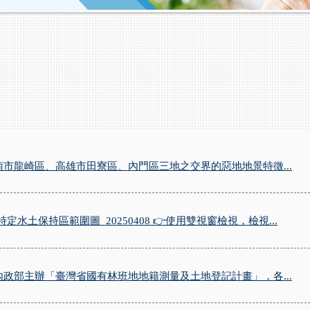
南市龍崎區、高雄市田寮區、內門區三地之交界的惡地地景特徵...
定水土保持區範圍圖_20250408 👉使用雙視窗檢視，檢視...
內政部主辦「臺灣省國有林班地地籍測量及土地登記計畫」，各...