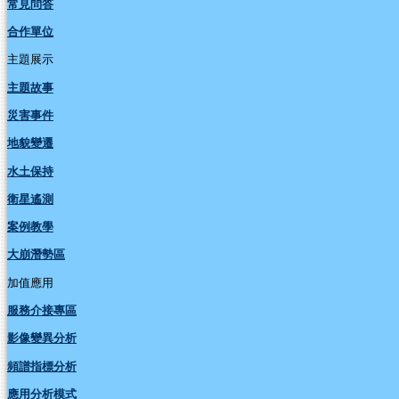
常見問答
合作單位
主題展示
主題故事
災害事件
地貌變遷
水土保持
衛星遙測
案例教學
大崩潛勢區
加值應用
服務介接專區
影像變異分析
頻譜指標分析
應用分析模式