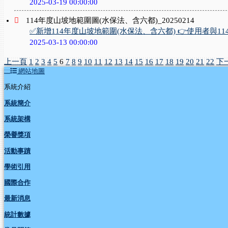
2025-03-19 00:00:00
114年度山坡地範圍圖(水保法、含六都)_20250214
✅新增114年度山坡地範圍(水保法、含六都) 👉使用者與114
2025-03-13 00:00:00
上一頁
1
2
3
4
5
6
7
8
9
10
11
12
13
14
15
16
17
18
19
20
21
22
下
:::
網站地圖
系統介紹
系統簡介
系統架構
榮譽獎項
活動事蹟
學術引用
國際合作
最新消息
統計數據